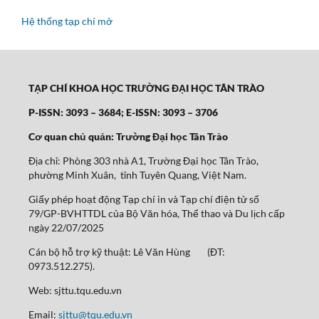
Hệ thống tạp chí mở
TẠP CHÍ KHOA HỌC TRƯỜNG ĐẠI HỌC TÂN TRÀO
P-ISSN: 3093 – 3684; E-ISSN: 3093 – 3706
Cơ quan chủ quản: Trường Đại học Tân Trào
Địa chỉ: Phòng 303 nhà A1, Trường Đại học Tân Trào,
phường Minh Xuân, tỉnh Tuyên Quang, Việt Nam.
Giấy phép hoạt động Tạp chí in và Tạp chí điện tử số
79/GP-BVHTTDL của Bộ Văn hóa, Thể thao và Du lịch cấp
ngày 22/07/2025
Cán bộ hỗ trợ kỹ thuật: Lê Văn Hùng (ĐT:
0973.512.275).
Web: sjttu.tqu.edu.vn
Email:
sjttu@tqu.edu.vn