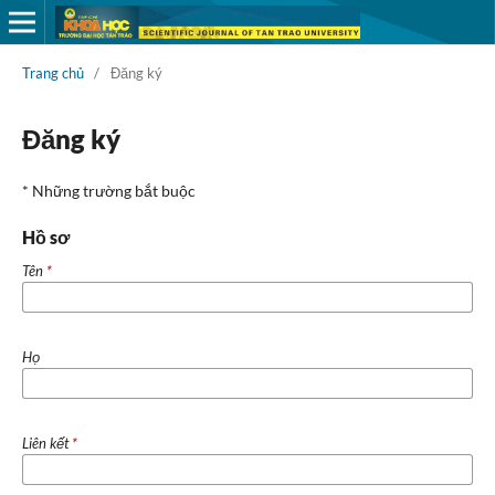
Trang chủ
/
Đăng ký
Đăng ký
* Những trường bắt buộc
Hồ sơ
Tên
*
Họ
Liên kết
*