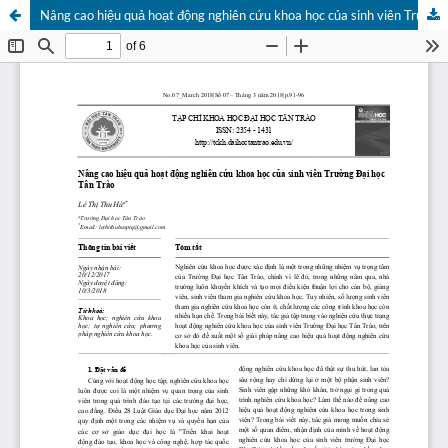
Nâng cao hiệu quả hoạt động nghiên cứu khoa học của sinh viên Trường Đại học Tân Trào