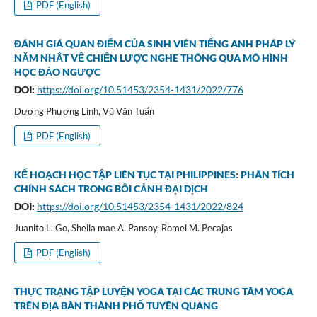
PDF (English)
ĐÁNH GIÁ QUAN ĐIỂM CỦA SINH VIÊN TIẾNG ANH PHÁP LÝ
NĂM NHẤT VỀ CHIẾN LƯỢC NGHE THÔNG QUA MÔ HÌNH
HỌC ĐẢO NGƯỢC
DOI:
https://doi.org/10.51453/2354-1431/2022/776
Dương Phương Linh, Vũ Văn Tuấn
PDF (English)
KẾ HOẠCH HỌC TẬP LIÊN TỤC TẠI PHILIPPINES: PHÂN TÍCH
CHÍNH SÁCH TRONG BỐI CẢNH ĐẠI DỊCH
DOI:
https://doi.org/10.51453/2354-1431/2022/824
Juanito L. Go, Sheila mae A. Pansoy, Romel M. Pecajas
PDF (English)
THỰC TRẠNG TẬP LUYỆN YOGA TẠI CÁC TRUNG TÂM YOGA
TRÊN ĐỊA BÀN THÀNH PHỐ TUYÊN QUANG