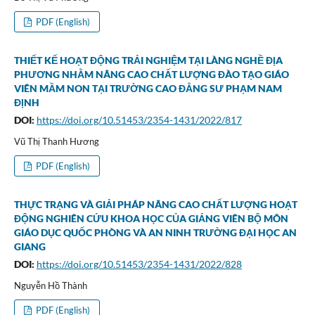
PDF (English)
THIẾT KẾ HOẠT ĐỘNG TRẢI NGHIỆM TẠI LÀNG NGHỀ ĐỊA
PHƯƠNG NHẰM NÂNG CAO CHẤT LƯỢNG ĐÀO TẠO GIÁO
VIÊN MẦM NON TẠI TRƯỜNG CAO ĐẲNG SƯ PHẠM NAM
ĐỊNH
DOI:
https://doi.org/10.51453/2354-1431/2022/817
Vũ Thị Thanh Hương
PDF (English)
THỰC TRẠNG VÀ GIẢI PHÁP NÂNG CAO CHẤT LƯỢNG HOẠT
ĐỘNG NGHIÊN CỨU KHOA HỌC CỦA GIẢNG VIÊN BỘ MÔN
GIÁO DỤC QUỐC PHÒNG VÀ AN NINH TRƯỜNG ĐẠI HỌC AN
GIANG
DOI:
https://doi.org/10.51453/2354-1431/2022/828
Nguyễn Hồ Thành
PDF (English)