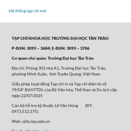
Hệ thống tạp chí mở
TẠP CHÍ KHOA HỌC TRƯỜNG ĐẠI HỌC TÂN TRÀO
P-ISSN: 3093 – 3684; E-ISSN: 3093 – 3706
Cơ quan chủ quản: Trường Đại học Tân Trào
Địa chỉ: Phòng 303 nhà A1, Trường Đại học Tân Trào,
phường Minh Xuân, tỉnh Tuyên Quang, Việt Nam.
Giấy phép hoạt động Tạp chí in và Tạp chí điện tử số
79/GP-BVHTTDL của Bộ Văn hóa, Thể thao và Du lịch cấp
ngày 22/07/2025
Cán bộ hỗ trợ kỹ thuật: Lê Văn Hùng (ĐT:
0973.512.275).
Web: sjttu.tqu.edu.vn