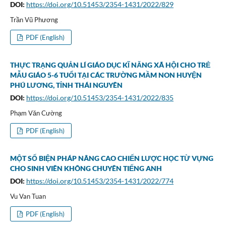
DOI:
https://doi.org/10.51453/2354-1431/2022/829
Trần Vũ Phương
PDF (English)
THỰC TRẠNG QUẢN LÍ GIÁO DỤC KĨ NĂNG XÃ HỘI CHO TRẺ
MẪU GIÁO 5-6 TUỔI TẠI CÁC TRƯỜNG MẦM NON HUYỆN
PHÚ LƯƠNG, TỈNH THÁI NGUYÊN
DOI:
https://doi.org/10.51453/2354-1431/2022/835
Phạm Văn Cường
PDF (English)
MỘT SỐ BIỆN PHÁP NÂNG CAO CHIẾN LƯỢC HỌC TỪ VỰNG
CHO SINH VIÊN KHÔNG CHUYÊN TIẾNG ANH
DOI:
https://doi.org/10.51453/2354-1431/2022/774
Vu Van Tuan
PDF (English)