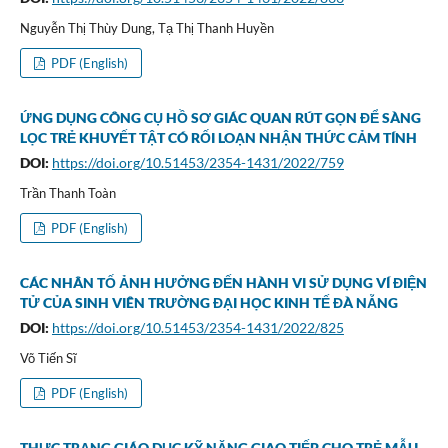
Nguyễn Thị Thùy Dung, Tạ Thị Thanh Huyền
PDF (English)
ỨNG DỤNG CÔNG CỤ HỒ SƠ GIÁC QUAN RÚT GỌN ĐỂ SÀNG
LỌC TRẺ KHUYẾT TẬT CÓ RỐI LOẠN NHẬN THỨC CẢM TÍNH
DOI:
https://doi.org/10.51453/2354-1431/2022/759
Trần Thanh Toàn
PDF (English)
CÁC NHÂN TỐ ẢNH HƯỞNG ĐẾN HÀNH VI SỬ DỤNG VÍ ĐIỆN
TỬ CỦA SINH VIÊN TRƯỜNG ĐẠI HỌC KINH TẾ ĐÀ NẴNG
DOI:
https://doi.org/10.51453/2354-1431/2022/825
Võ Tiến Sĩ
PDF (English)
THỰC TRẠNG GIÁO DỤC KỸ NĂNG GIAO TIẾP CHO TRẺ MẪU