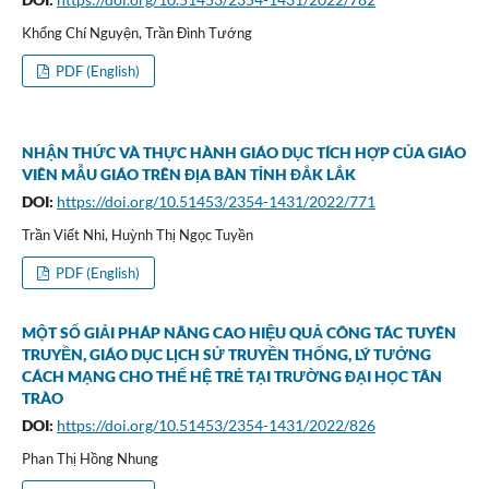
Khổng Chí Nguyện, Trần Đình Tướng
PDF (English)
NHẬN THỨC VÀ THỰC HÀNH GIÁO DỤC TÍCH HỢP CỦA GIÁO
VIÊN MẪU GIÁO TRÊN ĐỊA BÀN TỈNH ĐẮK LẮK
DOI:
https://doi.org/10.51453/2354-1431/2022/771
Trần Viết Nhi, Huỳnh Thị Ngọc Tuyền
PDF (English)
MỘT SỐ GIẢI PHÁP NÂNG CAO HIỆU QUẢ CÔNG TÁC TUYÊN
TRUYỀN, GIÁO DỤC LỊCH SỬ TRUYỀN THỐNG, LÝ TƯỞNG
CÁCH MẠNG CHO THẾ HỆ TRẺ TẠI TRƯỜNG ĐẠI HỌC TÂN
TRÀO
DOI:
https://doi.org/10.51453/2354-1431/2022/826
Phan Thị Hồng Nhung