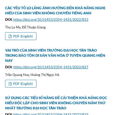
CÁC YẾU TỐ LO LẮNG ẢNH HƯỞNG ĐẾN KHẢ NĂNG NGHE
HIỂU CỦA SINH VIÊN KHÔNG CHUYÊN TIẾNG ANH
DOI:
https://doi.org/10.51453/2354-1431/2022/813
Thu Le My, Đỗ Thuận Giang
PDF (English)
VAI TRÒ CỦA SINH VIÊN TRƯỜNG ĐẠI HỌC TÂN TRÀO
TRONG BẢO TỒN DI SẢN VĂN HÓA Ở TUYÊN QUANG HIỆN
NAY
DOI:
https://doi.org/10.51453/2354-1431/2022/827
Trần Quang Huy, Hoàng Thị Ngọc Hà
PDF (English)
SỬ DỤNG CÁC TIỂU KĨ NĂNG ĐỂ CẢI THIỆN KHẢ NĂNG ĐỌC
HIỂU ĐỘC LẬP CHO SINH VIÊN KHÔNG CHUYÊN NĂM THỨ
NHẤT TRƯỜNG ĐẠI HỌC TÂN TRÀO
DOI:
https://doi.org/10.51453/2354-1431/2022/833