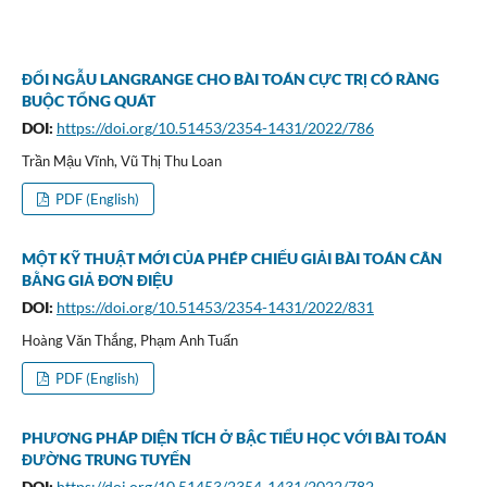
ĐỐI NGẪU LANGRANGE CHO BÀI TOÁN CỰC TRỊ CÓ RÀNG
BUỘC TỔNG QUÁT
DOI:
https://doi.org/10.51453/2354-1431/2022/786
Trần Mậu Vĩnh, Vũ Thị Thu Loan
PDF (English)
MỘT KỸ THUẬT MỚI CỦA PHÉP CHIẾU GIẢI BÀI TOÁN CÂN
BẰNG GIẢ ĐƠN ĐIỆU
DOI:
https://doi.org/10.51453/2354-1431/2022/831
Hoàng Văn Thắng, Phạm Anh Tuấn
PDF (English)
PHƯƠNG PHÁP DIỆN TÍCH Ở BẬC TIỂU HỌC VỚI BÀI TOÁN
ĐƯỜNG TRUNG TUYẾN
DOI:
https://doi.org/10.51453/2354-1431/2022/782