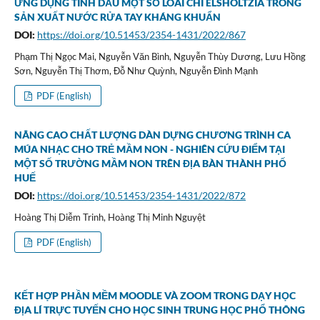
ỨNG DỤNG TINH DẦU MỘT SỐ LOÀI CHI ELSHOLTZIA TRONG
SẢN XUẤT NƯỚC RỬA TAY KHÁNG KHUẨN
DOI:
https://doi.org/10.51453/2354-1431/2022/867
Phạm Thị Ngọc Mai, Nguyễn Văn Bình, Nguyễn Thùy Dương, Lưu Hồng
Sơn, Nguyễn Thị Thơm, Đỗ Như Quỳnh, Nguyễn Đình Mạnh
PDF (English)
NÂNG CAO CHẤT LƯỢNG DÀN DỰNG CHƯƠNG TRÌNH CA
MÚA NHẠC CHO TRẺ MẦM NON - NGHIÊN CỨU ĐIỂM TẠI
MỘT SỐ TRƯỜNG MẦM NON TRÊN ĐỊA BÀN THÀNH PHỐ
HUẾ
DOI:
https://doi.org/10.51453/2354-1431/2022/872
Hoàng Thị Diễm Trinh, Hoàng Thị Minh Nguyệt
PDF (English)
KẾT HỢP PHẦN MỀM MOODLE VÀ ZOOM TRONG DẠY HỌC
ĐỊA LÍ TRỰC TUYẾN CHO HỌC SINH TRUNG HỌC PHỔ THÔNG