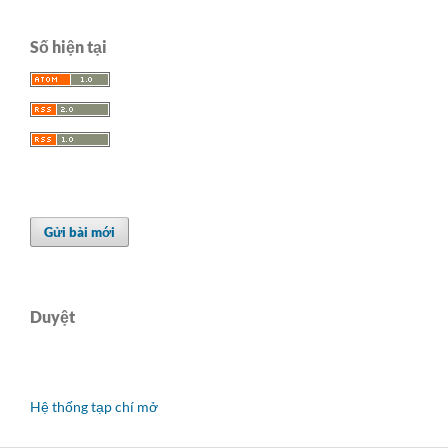
Số hiện tại
Gửi bài mới
Duyệt
Hệ thống tạp chí mở