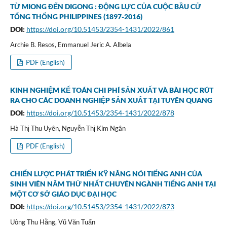
TỪ MIONG ĐẾN DIGONG : ĐỘNG LỰC CỦA CUỘC BẦU CỬ
TỔNG THỐNG PHILIPPINES (1897-2016)
DOI:
https://doi.org/10.51453/2354-1431/2022/861
Archie B. Resos, Emmanuel Jeric A. Albela
PDF (English)
KINH NGHIỆM KẾ TOÁN CHI PHÍ SẢN XUẤT VÀ BÀI HỌC RÚT
RA CHO CÁC DOANH NGHIỆP SẢN XUẤT TẠI TUYÊN QUANG
DOI:
https://doi.org/10.51453/2354-1431/2022/878
Hà Thị Thu Uyên, Nguyễn Thị Kim Ngân
PDF (English)
CHIẾN LƯỢC PHÁT TRIỂN KỸ NĂNG NÓI TIẾNG ANH CỦA
SINH VIÊN NĂM THỨ NHẤT CHUYÊN NGÀNH TIẾNG ANH TẠI
MỘT CƠ SỞ GIÁO DỤC ĐẠI HỌC
DOI:
https://doi.org/10.51453/2354-1431/2022/873
Uông Thu Hằng, Vũ Văn Tuấn