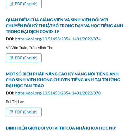
PDF (English)
QUAN ĐIỂM CỦA GIẢNG VIÊN VÀ SINH VIÊN ĐỐI VỚI
CHUYỂN ĐỔI KỸ THUẬT SỐ TRONG DẠY VÀ HỌC TIẾNG ANH
TRONG ĐẠI DỊCH COVID-19
DOI:
https://doi.org/10.51453/2354-1431/2022/874
Vũ Văn Tuân, Trần Minh Thu
PDF (English)
MỘT SỐ BIỆN PHÁP NÂNG CAO KỸ NĂNG NÓI TIẾNG ANH
CHO SINH VIÊN KHÔNG CHUYÊN TIẾNG ANH TẠI TRƯỜNG
ĐẠI HỌC TÂN TRÀO
DOI:
https://doi.org/10.51453/2354-1431/2022/870
Bùi Thị Lan
PDF (English)
ĐỊNH KIẾN GIỚI ĐỐI VỚI VỊ TRÍ CỦA NHÀ KHOA HỌC NỮ