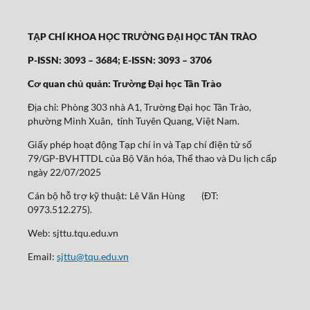
TẠP CHÍ KHOA HỌC TRƯỜNG ĐẠI HỌC TÂN TRÀO
P-ISSN: 3093 – 3684; E-ISSN: 3093 – 3706
Cơ quan chủ quản: Trường Đại học Tân Trào
Địa chỉ: Phòng 303 nhà A1, Trường Đại học Tân Trào,
phường Minh Xuân, tỉnh Tuyên Quang, Việt Nam.
Giấy phép hoạt động Tạp chí in và Tạp chí điện tử số
79/GP-BVHTTDL của Bộ Văn hóa, Thể thao và Du lịch cấp
ngày 22/07/2025
Cán bộ hỗ trợ kỹ thuật: Lê Văn Hùng (ĐT:
0973.512.275).
Web: sjttu.tqu.edu.vn
Email:
sjttu@tqu.edu.vn