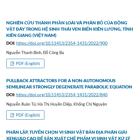
NGHIÊN CỨU THÀNH PHẦN LOÀI VÀ PHÂN BỐ CỦA ĐỘNG
VẬT ĐÁY TRONG HỆ SINH THÁI VEN BIỂN KIÊN LƯƠNG, TỈNH
KIÊN GIANG (VIỆT NAM)
DOI:
https://doi.org/10.51453/2354-1431/2022/900
Nguyễn Thanh Bình, Đỗ Công Ba
PDF (English)
PULLBACK ATTRACTORS FOR A NON-AUTONOMOUS
SEMILINEAR STRONGLY DEGENERATE PARABOLIC EQUATION
DOI:
https://doi.org/10.51453/2354-1431/2022/840
Nguyễn Xuân Tú; Hà Thị Huyền Diệp, Khổng Chí Nguyện
PDF (English)
PHÂN LẬP, TUYỂN CHỌN VI SINH VẬT BẢN ĐỊA PHÂN GIẢI
XENLULO CAO ĐỂ SẢN XUẤT CHẾ PHẨM VI SINH VẬT XỬ LÝ