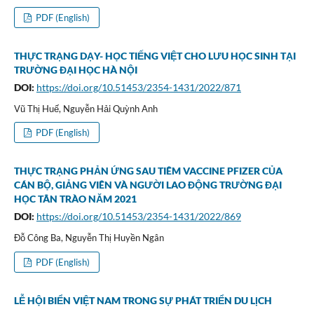
PDF (English)
THỰC TRẠNG DẠY- HỌC TIẾNG VIỆT CHO LƯU HỌC SINH TẠI
TRƯỜNG ĐẠI HỌC HÀ NỘI
DOI:
https://doi.org/10.51453/2354-1431/2022/871
Vũ Thị Huế, Nguyễn Hải Quỳnh Anh
PDF (English)
THỰC TRẠNG PHẢN ỨNG SAU TIÊM VACCINE PFIZER CỦA
CÁN BỘ, GIẢNG VIÊN VÀ NGƯỜI LAO ĐỘNG TRƯỜNG ĐẠI
HỌC TÂN TRÀO NĂM 2021
DOI:
https://doi.org/10.51453/2354-1431/2022/869
Đỗ Công Ba, Nguyễn Thị Huyền Ngân
PDF (English)
LỄ HỘI BIỂN VIỆT NAM TRONG SỰ PHÁT TRIỂN DU LỊCH