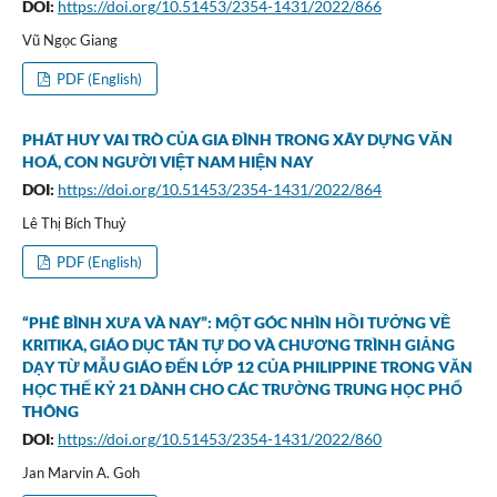
DOI:
https://doi.org/10.51453/2354-1431/2022/866
Vũ Ngọc Giang
PDF (English)
PHÁT HUY VAI TRÒ CỦA GIA ĐÌNH TRONG XÂY DỰNG VĂN
HOÁ, CON NGƯỜI VIỆT NAM HIỆN NAY
DOI:
https://doi.org/10.51453/2354-1431/2022/864
Lê Thị Bích Thuỷ
PDF (English)
“PHÊ BÌNH XƯA VÀ NAY”: MỘT GÓC NHÌN HỒI TƯỞNG VỀ
KRITIKA, GIÁO DỤC TÂN TỰ DO VÀ CHƯƠNG TRÌNH GIẢNG
DẠY TỪ MẪU GIÁO ĐẾN LỚP 12 CỦA PHILIPPINE TRONG VĂN
HỌC THẾ KỶ 21 DÀNH CHO CÁC TRƯỜNG TRUNG HỌC PHỔ
THÔNG
DOI:
https://doi.org/10.51453/2354-1431/2022/860
Jan Marvin A. Goh