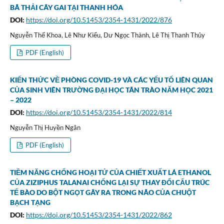
BÃ THẢI CÂY GAI TẠI THANH HÓA
DOI:
https://doi.org/10.51453/2354-1431/2022/876
Nguyễn Thế Khoa, Lê Như Kiểu, Dư Ngọc Thành, Lê Thị Thanh Thủy
PDF (English)
KIẾN THỨC VỀ PHÒNG COVID-19 VÀ CÁC YẾU TỐ LIÊN QUAN
CỦA SINH VIÊN TRƯỜNG ĐẠI HỌC TÂN TRÀO NĂM HỌC 2021
– 2022
DOI:
https://doi.org/10.51453/2354-1431/2022/814
Nguyễn Thị Huyền Ngân
PDF (English)
TIỀM NĂNG CHỐNG HOẠI TỬ CỦA CHIẾT XUẤT LÁ ETHANOL
CỦA ZIZIPHUS TALANAI CHỐNG LẠI SỰ THAY ĐỔI CẤU TRÚC
TẾ BÀO DO BỘT NGỌT GÂY RA TRONG NÃO CỦA CHUỘT
BẠCH TẠNG
DOI:
https://doi.org/10.51453/2354-1431/2022/862