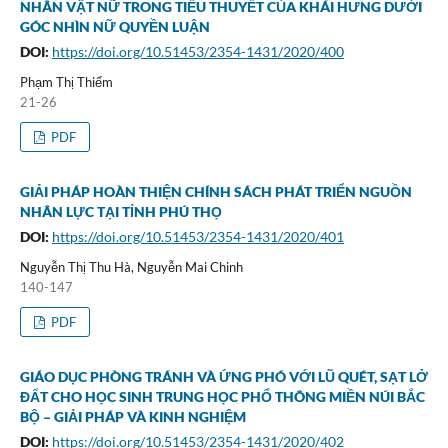
NHÂN VẬT NỮ TRONG TIỂU THUYẾT CỦA KHÁI HƯNG DƯỚI
GÓC NHÌN NỮ QUYỀN LUẬN
DOI:
https://doi.org/10.51453/2354-1431/2020/400
Phạm Thị Thiểm
21-26
PDF
GIẢI PHÁP HOÀN THIỆN CHÍNH SÁCH PHÁT TRIỂN NGUỒN
NHÂN LỰC TẠI TỈNH PHÚ THỌ
DOI:
https://doi.org/10.51453/2354-1431/2020/401
Nguyễn Thị Thu Hà, Nguyễn Mai Chinh
140-147
PDF
GIÁO DỤC PHÒNG TRÁNH VÀ ỨNG PHÓ VỚI LŨ QUÉT, SẠT LỞ
ĐẤT CHO HỌC SINH TRUNG HỌC PHỔ THÔNG MIỀN NÚI BẮC
BỘ – GIẢI PHÁP VÀ KINH NGHIỆM
DOI:
https://doi.org/10.51453/2354-1431/2020/402