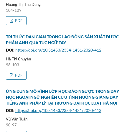
Hoàng Thị Thu Dung
104-109
PDF
TRI THỨC DÂN GIAN TRONG LAO ĐỘNG SẢN XUẤT ĐƯỢC
PHẢN ÁNH QUA TỤC NGỮ TÀY
DOI:
https://doi.org/10.51453/2354-1431/2020/412
Hà Thị Chuyên
98-103
PDF
ỨNG DỤNG MÔ HÌNH LỚP HỌC ĐẢO NGƯỢC TRONG DẠY
HỌC NGOẠI NGỮ NGHIÊN CỨU TÌNH HUỐNG GIẢNG DẠY
TIẾNG ANH PHÁP LÝ TẠI TRƯỜNG ĐẠI HỌC LUẬT HÀ NỘI
DOI:
https://doi.org/10.51453/2354-1431/2020/413
Vũ Văn Tuấn
90-97