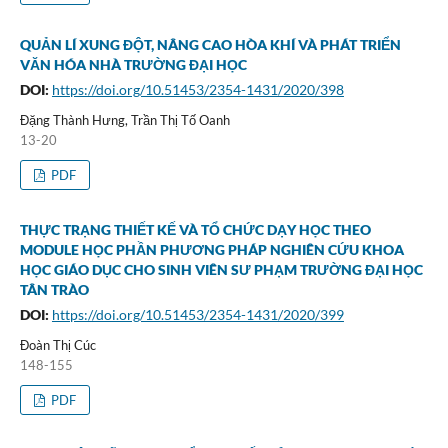
QUẢN LÍ XUNG ĐỘT, NÂNG CAO HÒA KHÍ VÀ PHÁT TRIỂN
VĂN HÓA NHÀ TRƯỜNG ĐẠI HỌC
DOI:
https://doi.org/10.51453/2354-1431/2020/398
Đặng Thành Hưng, Trần Thị Tố Oanh
13-20
PDF
THỰC TRẠNG THIẾT KẾ VÀ TỔ CHỨC DẠY HỌC THEO
MODULE HỌC PHẦN PHƯƠNG PHÁP NGHIÊN CỨU KHOA
HỌC GIÁO DỤC CHO SINH VIÊN SƯ PHẠM TRƯỜNG ĐẠI HỌC
TÂN TRÀO
DOI:
https://doi.org/10.51453/2354-1431/2020/399
Đoàn Thị Cúc
148-155
PDF