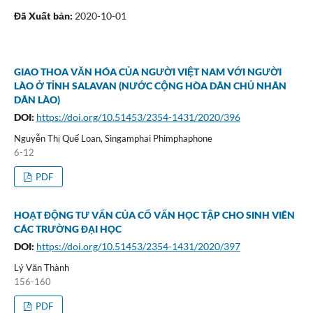
Đã Xuất bản:
2020-10-01
GIAO THOA VĂN HÓA CỦA NGƯỜI VIỆT NAM VỚI NGƯỜI
LÀO Ở TỈNH SALAVAN (NƯỚC CỘNG HÒA DÂN CHỦ NHÂN
DÂN LÀO)
DOI:
https://doi.org/10.51453/2354-1431/2020/396
Nguyễn Thị Quế Loan, Singamphai Phimphaphone
6-12
PDF
HOẠT ĐỘNG TƯ VẤN CỦA CỐ VẤN HỌC TẬP CHO SINH VIÊN
CÁC TRƯỜNG ĐẠI HỌC
DOI:
https://doi.org/10.51453/2354-1431/2020/397
Lý Văn Thành
156-160
PDF