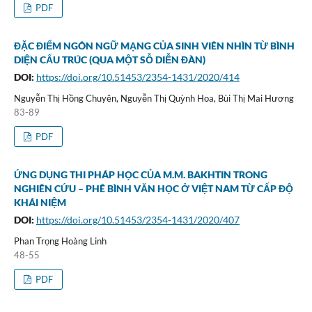
PDF
ĐẶC ĐIỂM NGÔN NGỮ MẠNG CỦA SINH VIÊN NHÌN TỪ BÌNH
DIỆN CẤU TRÚC (QUA MỘT SỖ DIỄN ĐÀN)
DOI:
https://doi.org/10.51453/2354-1431/2020/414
Nguyễn Thị Hồng Chuyên, Nguyễn Thị Quỳnh Hoa, Bùi Thị Mai Hương
83-89
PDF
ỨNG DỤNG THI PHÁP HỌC CỦA M.M. BAKHTIN TRONG
NGHIÊN CỨU – PHÊ BÌNH VĂN HỌC Ở VIỆT NAM TỪ CẤP ĐỘ
KHÁI NIỆM
DOI:
https://doi.org/10.51453/2354-1431/2020/407
Phan Trọng Hoàng Linh
48-55
PDF