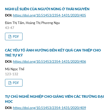
NGHI LỄ SLIÊN CỦA NGƯỜI NÙNG Ở THÁI NGUYÊN
DOI:
https://doi.org/10.51453/2354-1431/2020/405
Đàm Thị Tấm, Hoàng Thị Phương Nga
43-47
PDF
CÁC YẾU TỐ ẢNH HƯỞNG ĐẾN KẾT QUẢ CAN THIỆP CHO
TRẺ TỰ KỶ
DOI:
https://doi.org/10.51453/2354-1431/2020/406
Mã Ngọc Thể
123-132
PDF
TỰ CHỦ NGHỀ NGHIỆP CHO GIẢNG VIÊN CÁC TRƯỜNG ĐẠI
HỌC
DOI:
https://doi.org/10.51453/2354-1431/2020/409