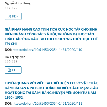
Nguyễn Duy Hưng
117-122
PDF
GIẢI PHÁP NÂNG CAO TÍNH TÍCH CỰC HỌC TẬP CHO SINH
VIÊN NGÀNH CÔNG TÁC XÃ HỘI, TRƯỜNG ĐẠI HỌC TÂN
TRÀO ĐÁP ỨNG ĐÀO TẠO THEO PHƯƠNG THỨC HỌC CHẾ
TÍN CHỈ
DOI:
https://doi.org/10.51453/2354-1431/2020/410
Hà Thị Nguyệt
110-116
PDF
TUYÊN QUANG VỚI VIỆC TẠO ĐIỀU KIỆN CƠ SỞ VẬT CHẤT,
ĐẢM BẢO AN NINH CHO ĐOÀN ĐẠI BIỂU CÁCH MẠNG LÀO
HOẠT ĐỘNG TẠI XÃ MĨ BẰNG (HUYỆN YÊN SƠN) TỪ NĂM
1950 - 1952.
DOI:
https://doi.org/10.51453/2354-1431/2020/411