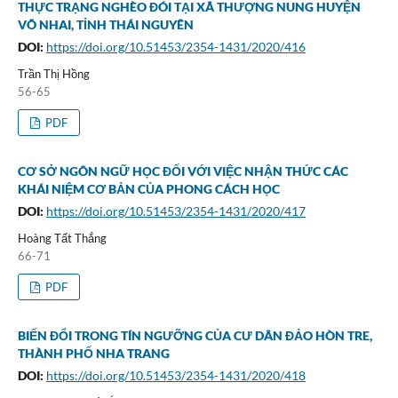
THỰC TRẠNG NGHÈO ĐÓI TẠI XÃ THƯỢNG NUNG HUYỆN
VÕ NHAI, TỈNH THÁI NGUYÊN
DOI:
https://doi.org/10.51453/2354-1431/2020/416
Trần Thị Hồng
56-65
PDF
CƠ SỞ NGÔN NGỮ HỌC ĐỐI VỚI VIỆC NHẬN THỨC CÁC
KHÁI NIỆM CƠ BẢN CỦA PHONG CÁCH HỌC
DOI:
https://doi.org/10.51453/2354-1431/2020/417
Hoàng Tất Thắng
66-71
PDF
BIẾN ĐỔI TRONG TÍN NGƯỠNG CỦA CƯ DÂN ĐẢO HÒN TRE,
THÀNH PHỐ NHA TRANG
DOI:
https://doi.org/10.51453/2354-1431/2020/418