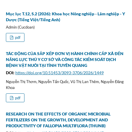
Mục lục T.12, S.2 (2026): Khoa học Nông nghiệp - Lâm nghiệp - Y
Dược (Tiếng Việt/Tiếng Anh)
Admin (Cucdoan)
pdf
TÁC ĐỘNG CỦA SẮP XẾP ĐƠN VỊ HÀNH CHÍNH CẤP XÃ ĐẾN
NĂNG LỰC THÚ Y CƠ SỞ VÀ CÔNG TÁC KIỂM SOÁT DỊCH
BỆNH VẬT NUÔI TẠI TỈNH TUYÊN QUANG
DOI:
https://doi.org/10.51453/3093-3706/2026/1449
Nguyễn Thị Thơm, Nguyễn Tấn Quốc, Vũ Thị Lan Thêm, Nguyễn Đăng
Khoa
pdf
RESEARCH ON THE EFFECTS OF ORGANIC MICROBIAL
FERTILIZERS ON THE GROWTH, DEVELOPMENT AND
PRODUCTIVITY OF FALLOPIA MULTIFLORA (THUNB)