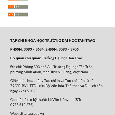
TẠP CHÍ KHOA HỌC TRƯỜNG ĐẠI HỌC TÂN TRÀO
P-ISSN: 3093 – 3684; E-ISSN: 3093 – 3706
Cơ quan chủ quản: Trường Đại học Tân Trào
Địa chỉ: Phòng 303 nhà A1, Trường Đại học Tân Trào,
phường Minh Xuân, tỉnh Tuyên Quang, Việt Nam.
Giấy phép hoạt động Tạp chí in và Tạp chí điện tử số
79/GP-BVHTTDL của Bộ Văn hóa, Thể thao và Du lịch cấp
ngày 22/07/2025
Cán bộ hỗ trợ kỹ thuật: Lê Văn Hùng (ĐT:
0973.512.275).
Web: sjttu.tqu.edu.vn