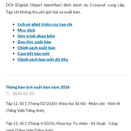
DOI (Digital Object Identifier) định danh do Crossref cung cấp.
Tạp chí không thu phí gửi bài và xuất bản.
Lịch sử phát triển của tạp chí
Mục đích
Quy trình phản biện
Đạo đức xuất bản
Chính sách xuất bản
Cam kết bảo mật
Chính sách bảo mật dữ liệu
Thông báo lịch xuất bản năm 2026
2026-01-23
Tập 12, Số 1 (Tháng 02/2026): Khoa học Xã hội - Nhân văn - Kinh tế
(Tiếng Việt/Tiếng Anh);
Tập 12, Số 2 (Tháng 4/2026): Khoa học Tự nhiên - Kỹ thuật - Công
nghệ (Tiếng Việt/Tiếng Anh);