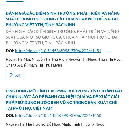
ĐÁNH GIÁ ĐẶC ĐIỂM SINH TRƯỞNG, PHÁT TRIỂN VÀ NĂNG
SUẤT CỦA MỘT SỐ GIỐNG CÀ CHUA NHẬP NỘI TRỒNG TẠI
PHƯỜNG VIỆT YÊN, TỈNH BẮC NINH
ĐÁNH GIÁ ĐẶC ĐIỂM SINH TRƯỞNG, PHÁT TRIỂN VÀ NĂNG
SUẤT CỦA MỘT SỐ GIỐNG CÀ CHUA NHẬP NỘI TRỒNG TẠI
PHƯỜNG VIỆT YÊN, TỈNH BẮC NINH
DOI:
https://doi.org/10.51453/3093-3706/2026/1451
Hoàng Thị Mai, Nguyễn Thị Thu Hiền, Nguyễn Thị Ngọc, Thân Thị Hoa,
Chang A Dế, Phạm Thị Thu Huyền
pdf
ỨNG DỤNG MÔ HÌNH CROPWAT 8.0 TRONG TÍNH TOÁN DẤU
CHÂN NƯỚC ẢO ĐỂ ĐÁNH GIÁ HIỆU QUẢ VÀ ĐỀ XUẤT GIẢI
PHÁP SỬ DỤNG NƯỚC BỀN VỮNG TRONG SẢN XUẤT CHÈ
TẠI PHÚ THỌ, VIỆT NAM
DOI:
https://doi.org/10.51453/3093-3706/2026/1450
Nguyễn Thị Thu Hương, Đỗ Ngọc Minh, Trịnh Phương Ngọc