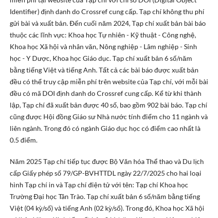
Identifier) định danh do Crossref cung cấp. Tạp chí không thu phí
gửi bài và xuất bản. Đến cuối năm 2024, Tạp chí xuất bản bài báo
thuộc các lĩnh vực: Khoa học Tự nhiên - Kỹ thuật - Công nghệ,
Khoa học Xã hội và nhân văn, Nông nghiệp - Lâm nghiệp - Sinh
học - Y Dược, Khoa học Giáo dục. Tạp chí xuất bản 6 số/năm
bằng tiếng Việt và tiếng Anh. Tất cả các bài báo được xuất bản
đều có thể truy cập miễn phí trên website của Tạp chí, với mỗi bài
đều có mã DOI định danh do Crossref cung cấp. Kể từ khi thành
lập, Tạp chí đã xuất bản được 40 số, bao gồm 902 bài báo. Tạp chí
cũng được Hội đồng Giáo sư Nhà nước tính điểm cho 11 ngành và
liên ngành. Trong đó có ngành Giáo dục học có điểm cao nhất là
0.5 điểm.
Năm 2025 Tạp chí tiếp tục được Bộ Văn hóa Thể thao và Du lịch
cấp Giấy phép số 79/GP-BVHTTDL ngày 22/7/2025 cho hai loại
hình Tạp chí in và Tạp chí điện tử với tên: Tạp chí Khoa học
Trường Đại học Tân Trào. Tạp chí xuất bản 6 số/năm bằng tiếng
Việt (04 kỳ/số) và tiếng Anh (02 kỳ/số). Trong đó, Khoa học Xã hội