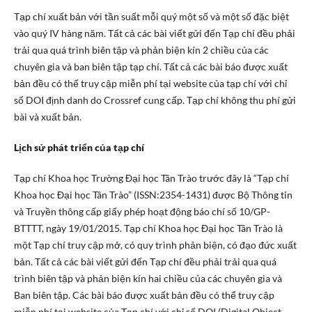
Tạp chí xuất bản với tần suất mỗi quý một số và một số đặc biệt
vào quý IV hàng năm. Tất cả các bài viết gửi đến Tạp chí đều phải
trải qua quá trình biên tập và phản biện kín 2 chiều của các
chuyên gia và ban biên tập tạp chí. Tất cả các bài báo được xuất
bản đều có thể truy cập miễn phí tại website của tạp chí với chỉ
số DOI định danh do Crossref cung cấp. Tạp chí không thu phí gửi
bài và xuất bản.
Lịch sử phát triển của tạp chí
Tạp chí Khoa học Trường Đại học Tân Trào trước đây là “Tạp chí
Khoa học Đại học Tân Trào” (ISSN:2354-1431) được Bộ Thông tin
và Truyền thông cấp giấy phép hoạt động báo chí số 10/GP-
BTTTT, ngày 19/01/2015. Tạp chí Khoa học Đại học Tân Trào là
một Tạp chí truy cập mở, có quy trình phản biện, có đạo đức xuất
bản. Tất cả các bài viết gửi đến Tạp chí đều phải trải qua quá
trình biên tập và phản biện kín hai chiều của các chuyên gia và
Ban biên tập. Các bài báo được xuất bản đều có thể truy cập
miễn phí tại website của Tạp chí với chỉ số DOI (Digital Object