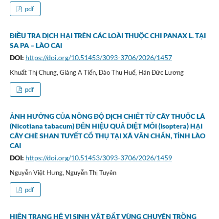
pdf
ĐIỀU TRA DỊCH HẠI TRÊN CÁC LOÀI THUỘC CHI PANAX L. TẠI
SA PA – LÀO CAI
DOI:
https://doi.org/10.51453/3093-3706/2026/1457
Khuất Thị Chung, Giàng A Tiến, Đào Thu Huế, Hán Đức Lương
pdf
ẢNH HƯỞNG CỦA NỒNG ĐỘ DỊCH CHIẾT TỪ CÂY THUỐC LÁ
(Nicotiana tabacum) ĐẾN HIỆU QUẢ DIỆT MỐI (Isoptera) HẠI
CÂY CHÈ SHAN TUYẾT CỔ THỤ TẠI XÃ VĂN CHẤN, TỈNH LÀO
CAI
DOI:
https://doi.org/10.51453/3093-3706/2026/1459
Nguyễn Việt Hưng, Nguyễn Thị Tuyên
pdf
HIỆN TRẠNG HỆ VI SINH VẬT ĐẤT VÙNG CHUYÊN TRỒNG