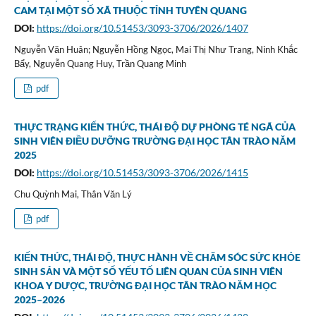
CAM TẠI MỘT SỐ XÃ THUỘC TỈNH TUYÊN QUANG
DOI:
https://doi.org/10.51453/3093-3706/2026/1407
Nguyễn Văn Huân; Nguyễn Hồng Ngọc, Mai Thị Như Trang, Ninh Khắc
Bẩy, Nguyễn Quang Huy, Trần Quang Minh
pdf
THỰC TRẠNG KIẾN THỨC, THÁI ĐỘ DỰ PHÒNG TÉ NGÃ CỦA
SINH VIÊN ĐIỀU DƯỠNG TRƯỜNG ĐẠI HỌC TÂN TRÀO NĂM
2025
DOI:
https://doi.org/10.51453/3093-3706/2026/1415
Chu Quỳnh Mai, Thân Văn Lý
pdf
KIẾN THỨC, THÁI ĐỘ, THỰC HÀNH VỀ CHĂM SÓC SỨC KHỎE
SINH SẢN VÀ MỘT SỐ YẾU TỐ LIÊN QUAN CỦA SINH VIÊN
KHOA Y DƯỢC, TRƯỜNG ĐẠI HỌC TÂN TRÀO NĂM HỌC
2025–2026