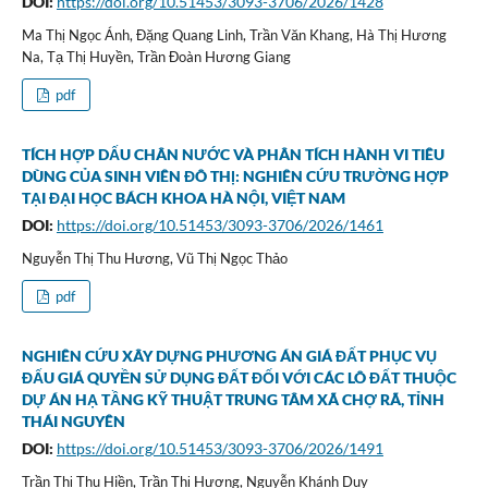
DOI:
https://doi.org/10.51453/3093-3706/2026/1428
Ma Thị Ngọc Ánh, Đặng Quang Linh, Trần Văn Khang, Hà Thị Hương
Na, Tạ Thị Huyền, Trần Đoàn Hương Giang
pdf
TÍCH HỢP DẤU CHÂN NƯỚC VÀ PHÂN TÍCH HÀNH VI TIÊU
DÙNG CỦA SINH VIÊN ĐÔ THỊ: NGHIÊN CỨU TRƯỜNG HỢP
TẠI ĐẠI HỌC BÁCH KHOA HÀ NỘI, VIỆT NAM
DOI:
https://doi.org/10.51453/3093-3706/2026/1461
Nguyễn Thị Thu Hương, Vũ Thị Ngọc Thảo
pdf
NGHIÊN CỨU XÂY DỰNG PHƯƠNG ÁN GIÁ ĐẤT PHỤC VỤ
ĐẤU GIÁ QUYỀN SỬ DỤNG ĐẤT ĐỐI VỚI CÁC LÔ ĐẤT THUỘC
DỰ ÁN HẠ TẦNG KỸ THUẬT TRUNG TÂM XÃ CHỢ RÃ, TỈNH
THÁI NGUYÊN
DOI:
https://doi.org/10.51453/3093-3706/2026/1491
Trần Thị Thu Hiền, Trần Thị Hương, Nguyễn Khánh Duy