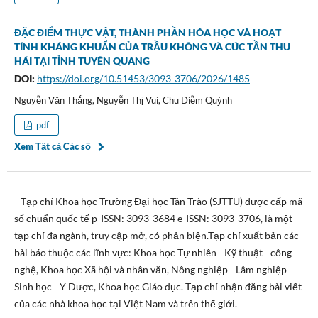
ĐẶC ĐIỂM THỰC VẬT, THÀNH PHẦN HÓA HỌC VÀ HOẠT
TÍNH KHÁNG KHUẨN CỦA TRẦU KHÔNG VÀ CÚC TẦN THU
HÁI TẠI TỈNH TUYÊN QUANG
DOI:
https://doi.org/10.51453/3093-3706/2026/1485
Nguyễn Văn Thắng, Nguyễn Thị Vui, Chu Diễm Quỳnh
pdf
Xem Tất cả Các số
Tạp chí Khoa học Trường Đại học Tân Trào (SJTTU) được cấp mã
số chuẩn quốc tế p-ISSN: 3093-3684 e-ISSN: 3093-3706, là một
tạp chí đa ngành, truy cập mở, có phản biện.Tạp chí xuất bản các
bài báo thuộc các lĩnh vực: Khoa học Tự nhiên - Kỹ thuật - công
nghệ, Khoa học Xã hội và nhân văn, Nông nghiệp - Lâm nghiệp -
Sinh học - Y Dược, Khoa học Giáo dục. Tạp chí nhận đăng bài viết
của các nhà khoa học tại Việt Nam và trên thế giới.