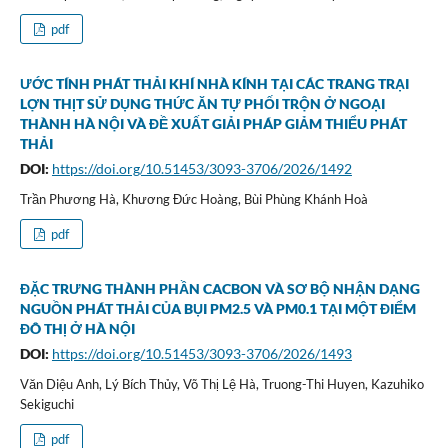
pdf
ƯỚC TÍNH PHÁT THẢI KHÍ NHÀ KÍNH TẠI CÁC TRANG TRẠI
LỢN THỊT SỬ DỤNG THỨC ĂN TỰ PHỐI TRỘN Ở NGOẠI
THÀNH HÀ NỘI VÀ ĐỀ XUẤT GIẢI PHÁP GIẢM THIỂU PHÁT
THẢI
DOI:
https://doi.org/10.51453/3093-3706/2026/1492
Trần Phương Hà, Khương Đức Hoàng, Bùi Phùng Khánh Hoà
pdf
ĐẶC TRƯNG THÀNH PHẦN CACBON VÀ SƠ BỘ NHẬN DẠNG
NGUỒN PHÁT THẢI CỦA BỤI PM2.5 VÀ PM0.1 TẠI MỘT ĐIỂM
ĐÔ THỊ Ở HÀ NỘI
DOI:
https://doi.org/10.51453/3093-3706/2026/1493
Văn Diệu Anh, Lý Bích Thủy, Võ Thị Lệ Hà, Truong-Thi Huyen, Kazuhiko
Sekiguchi
pdf