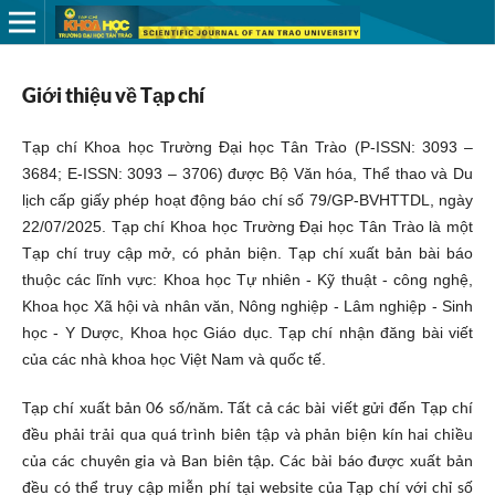
Giới thiệu về Tạp chí
Tạp chí Khoa học Trường Đại học Tân Trào (P-ISSN: 3093 –
3684; E-ISSN: 3093 – 3706) được Bộ Văn hóa, Thể thao và Du
lịch cấp giấy phép hoạt động báo chí số 79/GP-BVHTTDL, ngày
22/07/2025. Tạp chí Khoa học Trường Đại học Tân Trào là một
Tạp chí truy cập mở, có phản biện. Tạp chí xuất bản bài báo
thuộc các lĩnh vực: Khoa học Tự nhiên - Kỹ thuật - công nghệ,
Khoa học Xã hội và nhân văn, Nông nghiệp - Lâm nghiệp - Sinh
học - Y Dược, Khoa học Giáo dục. Tạp chí nhận đăng bài viết
của các nhà khoa học Việt Nam và quốc tế.
Tạp chí xuất bản 06 số/năm. Tất cả các bài viết gửi đến Tạp chí
đều phải trải qua quá trình biên tập và phản biện kín hai chiều
của các chuyên gia và Ban biên tập. Các bài báo được xuất bản
đều có thể truy cập miễn phí tại website của Tạp chí với chỉ số