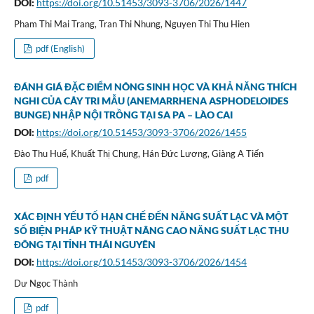
DOI:
https://doi.org/10.51453/3093-3706/2026/1447
Pham Thi Mai Trang, Tran Thi Nhung, Nguyen Thi Thu Hien
pdf (English)
ĐÁNH GIÁ ĐẶC ĐIỂM NÔNG SINH HỌC VÀ KHẢ NĂNG THÍCH
NGHI CỦA CÂY TRI MẪU (ANEMARRHENA ASPHODELOIDES
BUNGE) NHẬP NỘI TRỒNG TẠI SA PA – LÀO CAI
DOI:
https://doi.org/10.51453/3093-3706/2026/1455
Đào Thu Huế, Khuất Thị Chung, Hán Đức Lương, Giàng A Tiến
pdf
XÁC ĐỊNH YẾU TỐ HẠN CHẾ ĐẾN NĂNG SUẤT LẠC VÀ MỘT
SỐ BIỆN PHÁP KỸ THUẬT NÂNG CAO NĂNG SUẤT LẠC THU
ĐÔNG TẠI TỈNH THÁI NGUYÊN
DOI:
https://doi.org/10.51453/3093-3706/2026/1454
Dư Ngọc Thành
pdf