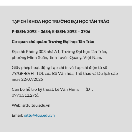
TẠP CHÍ KHOA HỌC TRƯỜNG ĐẠI HỌC TÂN TRÀO
P-ISSN: 3093 – 3684; E-ISSN: 3093 – 3706
Cơ quan chủ quản: Trường Đại học Tân Trào
Địa chỉ: Phòng 303 nhà A1, Trường Đại học Tân Trào,
phường Minh Xuân, tỉnh Tuyên Quang, Việt Nam.
Giấy phép hoạt động Tạp chí in và Tạp chí điện tử số
79/GP-BVHTTDL của Bộ Văn hóa, Thể thao và Du lịch cấp
ngày 22/07/2025
Cán bộ hỗ trợ kỹ thuật: Lê Văn Hùng (ĐT:
0973.512.275).
Web: sjttu.tqu.edu.vn
Email:
sjttu@tqu.edu.vn