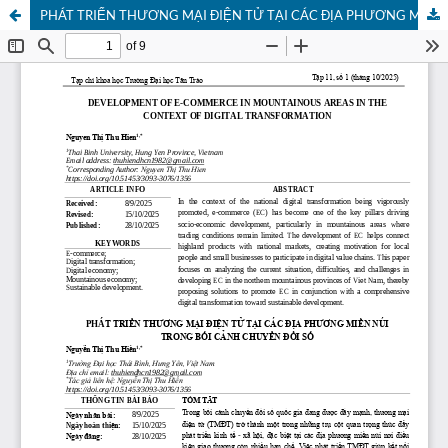
PHÁT TRIỂN THƯƠNG MẠI ĐIỆN TỬ TẠI CÁC ĐỊA PHƯƠNG MIỀN NÚI TRONG BỐI CẢNH CHUYỂN ĐỔI SỐ