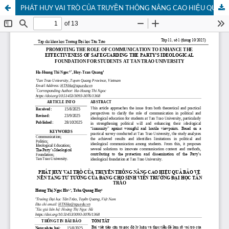
PHÁT HUY VAI TRÒ CỦA TRUYỀN THÔNG NÂNG CAO HIỆU QUẢ BẢO VỆ NỀN TẢNG TƯ TƯỞNG CỦA ĐẢNG CHO SINH VIÊN TRƯỜNG ĐẠI HỌC TÂN TRÀO