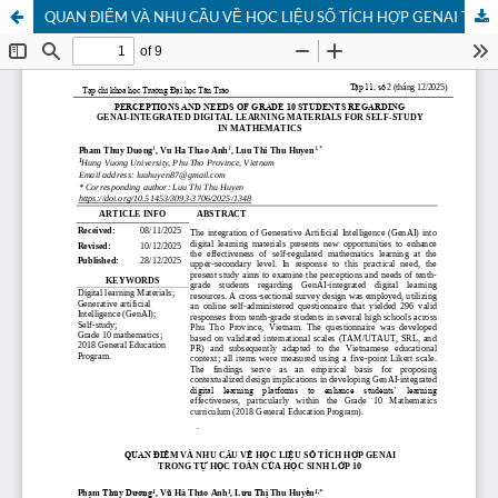
QUAN ĐIỂM VÀ NHU CẦU VỀ HỌC LIỆU SỐ TÍCH HỢP GENAI TRONG TỰ HỌC TOÁN CỦA HỌC SINH LỚP 10