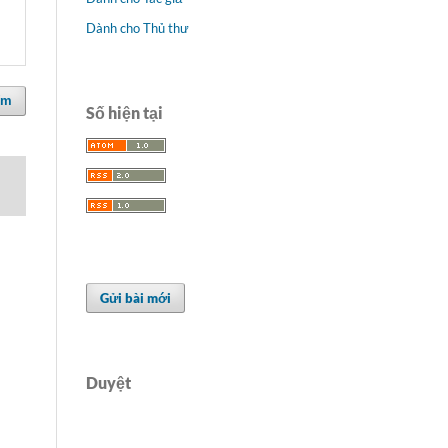
Dành cho Thủ thư
ếm
Số hiện tại
Gửi bài mới
Duyệt