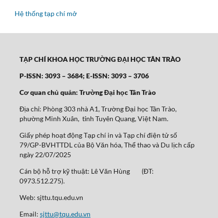
Hệ thống tạp chí mở
TẠP CHÍ KHOA HỌC TRƯỜNG ĐẠI HỌC TÂN TRÀO
P-ISSN: 3093 – 3684; E-ISSN: 3093 – 3706
Cơ quan chủ quản: Trường Đại học Tân Trào
Địa chỉ: Phòng 303 nhà A1, Trường Đại học Tân Trào,
phường Minh Xuân, tỉnh Tuyên Quang, Việt Nam.
Giấy phép hoạt động Tạp chí in và Tạp chí điện tử số
79/GP-BVHTTDL của Bộ Văn hóa, Thể thao và Du lịch cấp
ngày 22/07/2025
Cán bộ hỗ trợ kỹ thuật: Lê Văn Hùng (ĐT:
0973.512.275).
Web: sjttu.tqu.edu.vn
Email:
sjttu@tqu.edu.vn