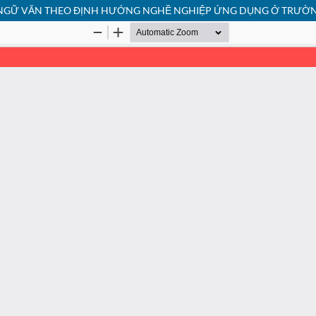
NGỮ VĂN THEO ĐỊNH HƯỚNG NGHỀ NGHIỆP ỨNG DỤNG Ở TRƯỜNG