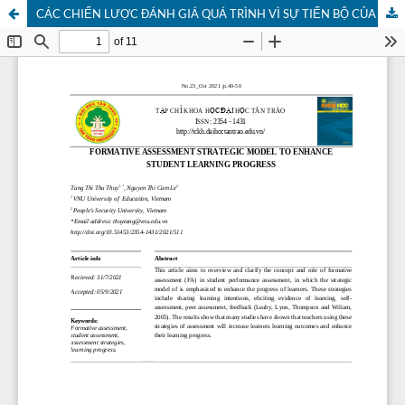
CÁC CHIẾN LƯỢC ĐÁNH GIÁ QUÁ TRÌNH VÌ SỰ TIẾN BỘ CỦA NGƯỜI HỌC