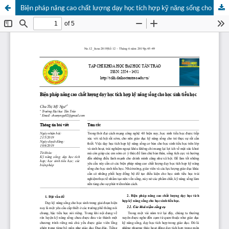
Biện pháp nâng cao chất lượng dạy học tích hợp kỹ năng sống cho học sinh tiểu học