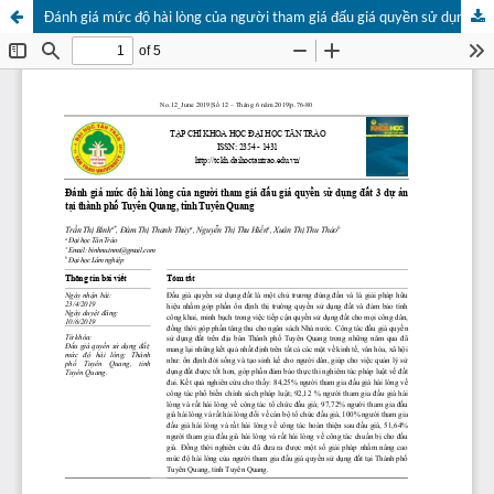
Đánh giá mức độ hài lòng của người tham giá đấu giá quyền sử dụng đất 3 dự án tại thành phố Tuyên Quang, tỉnh Tuyên Quang