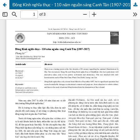
Đông Kinh nghĩa thục - 110 năm nguồn sáng Canh Tân (1907-2017)