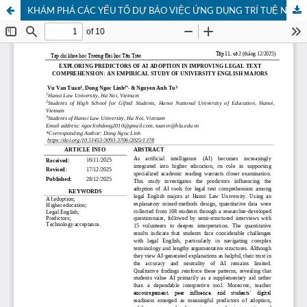
KHÁM PHÁ CÁC YẾU TỐ DỰ BÁO VIỆC ỨNG DỤNG TRÍ TUỆ NHÂN TẠO TRONG NÂNG CAO KHẢ NĂNG HIỂU VĂN BẢN PHÁP LÝ: NGHIÊN CỨU THỰC TIỄN ĐỐI VỚI SINH VIÊN CHUYÊN NGÀNH TIẾNG ANH Ở BẬC ĐẠI HỌC