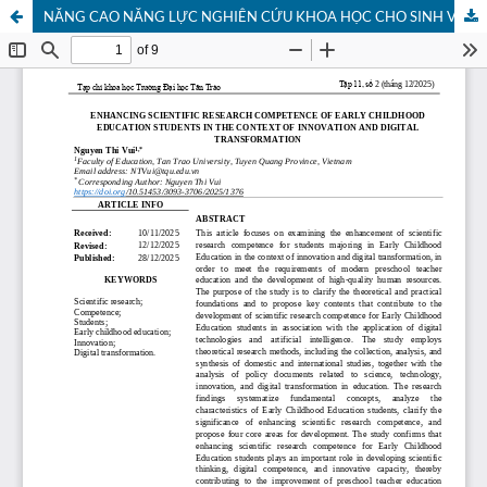
NĂNG CAO NĂNG LỰC NGHIÊN CỨU KHOA HỌC CHO SINH VIÊN NGÀNH GIÁO DỤC MẦM NON TRONG BỐI CẢNH ĐỐI MỚI SÁNG TẠO VÀ CHUYỂN ĐỔI SỐ