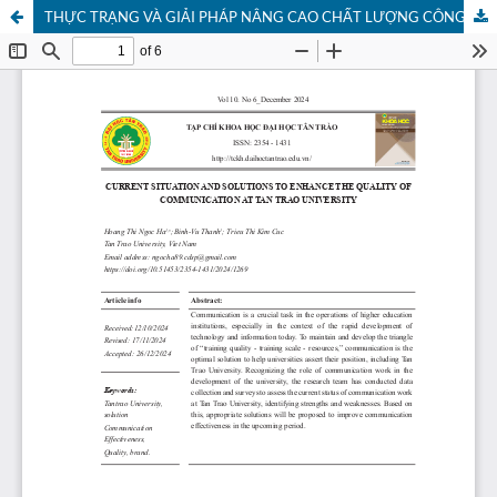
THỰC TRẠNG VÀ GIẢI PHÁP NÂNG CAO CHẤT LƯỢNG CÔNG TÁC TRUYỀN THÔNG CỦA TRƯỜNG ĐẠI HỌC TÂN TRÀO