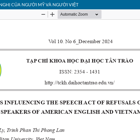
 NGHỊ CỦA NGƯỜI MỸ VÀ NGƯỜI VIỆT