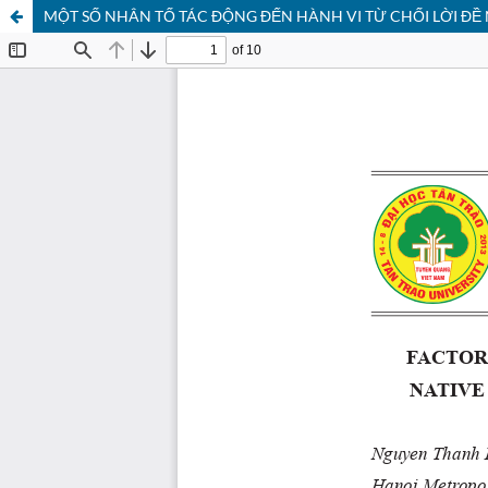
MỘT SỐ NHÂN TỐ TÁC ĐỘNG ĐẾN HÀNH VI TỪ CHỐI LỜI ĐỀ